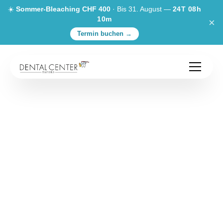
☀️
Sommer-Bleaching CHF 400
· Bis 31. August —
24T 08h
10m
×
Termin buchen →
Anfahrt – Dental
Center Tafers
Damit Sie gut ankommen.