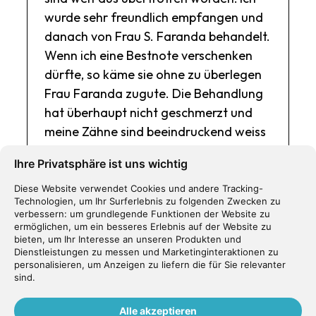
wurde sehr freundlich empfangen und
danach von Frau S. Faranda behandelt.
Wenn ich eine Bestnote verschenken
dürfte, so käme sie ohne zu überlegen
Frau Faranda zugute. Die Behandlung
hat überhaupt nicht geschmerzt und
meine Zähne sind beeindruckend weiss
geworden. In Zukunft werde ich mich
Ihre Privatsphäre ist uns wichtig
mit der ganzen Familie hier behandeln
lassen!
Diese Website verwendet Cookies und andere Tracking-
Technologien, um Ihr Surferlebnis zu folgenden Zwecken zu
verbessern:
um grundlegende Funktionen der Website zu
B. Dietrich
ermöglichen
,
um ein besseres Erlebnis auf der Website zu
bieten
,
um Ihr Interesse an unseren Produkten und
Dienstleistungen zu messen und Marketinginteraktionen zu
personalisieren
,
um Anzeigen zu liefern die für Sie relevanter
sind
.
Ich war heute das erste Mal im Dental
Alle akzeptieren