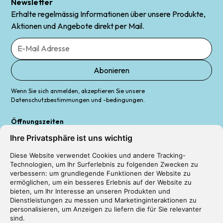
Newsletter
Erhalte regelmässig Informationen über unsere Produkte,
Aktionen und Angebote direkt per Mail.
Wenn Sie sich anmelden, akzeptieren Sie unsere
Datenschutzbestimmungen und -bedingungen.
Öffnungszeiten
Mo+Fr: 08.00 – 13.00 Uhr | 14.00 – 17.00 Uhr
Ihre Privatsphäre ist uns wichtig
Di+Mi: 08.00 – 13.00 Uhr | 14.00 – 18.00 Uhr
Do: 08.00 – 13.00 Uhr | 14.00 – 17.00 Uhr
Diese Website verwendet Cookies und andere Tracking-
Sa: 08.00 – 13.00 Uhr |
(nach Vereinbarung)
Technologien, um Ihr Surferlebnis zu folgenden Zwecken zu
verbessern:
um grundlegende Funktionen der Website zu
ermöglichen
,
um ein besseres Erlebnis auf der Website zu
bieten
,
um Ihr Interesse an unseren Produkten und
Dienstleistungen zu messen und Marketinginteraktionen zu
personalisieren
,
um Anzeigen zu liefern die für Sie relevanter
Impressum
sind
.