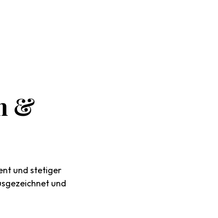
n
&
ent und stetiger
ausgezeichnet und