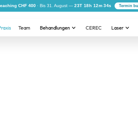
eaching CHF 400
· Bis 31. August —
23T 18h 12m 33s
Termin b
Praxis
Team
Behandlungen
CEREC
Laser
is Tafers
n Selbstbewusstsein.