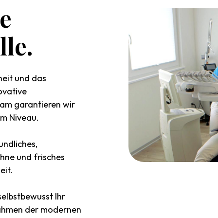
e
lle.
heit und das
ovative
am garantieren wir
em Niveau.
undliches,
hne und frisches
eit.
elbstbewusst Ihr
 Rahmen der modernen