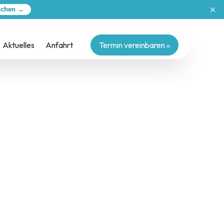
×
uchen →
Aktuelles
Anfahrt
Termin vereinbaren »