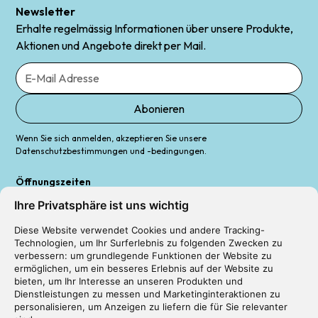
Newsletter
Erhalte regelmässig Informationen über unsere Produkte,
Aktionen und Angebote direkt per Mail.
Wenn Sie sich anmelden, akzeptieren Sie unsere
Datenschutzbestimmungen und -bedingungen.
Öffnungszeiten
Mo+Fr: 08.00 – 13.00 Uhr | 14.00 – 17.00 Uhr
Ihre Privatsphäre ist uns wichtig
Di+Mi: 08.00 – 13.00 Uhr | 14.00 – 18.00 Uhr
Do: 08.00 – 13.00 Uhr | 14.00 – 17.00 Uhr
Diese Website verwendet Cookies und andere Tracking-
Sa: 08.00 – 13.00 Uhr |
(nach Vereinbarung)
Technologien, um Ihr Surferlebnis zu folgenden Zwecken zu
verbessern:
um grundlegende Funktionen der Website zu
ermöglichen
,
um ein besseres Erlebnis auf der Website zu
bieten
,
um Ihr Interesse an unseren Produkten und
Dienstleistungen zu messen und Marketinginteraktionen zu
personalisieren
,
um Anzeigen zu liefern die für Sie relevanter