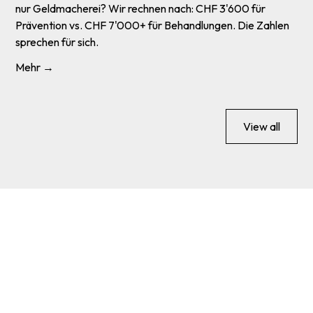
nur Geldmacherei? Wir rechnen nach: CHF 3'600 für
Prävention vs. CHF 7'000+ für Behandlungen. Die Zahlen
sprechen für sich.
Mehr →
View all
Zeit
für
einen
Zahn-Check?
Die meisten Zahnprobleme entstehen leise – ohne