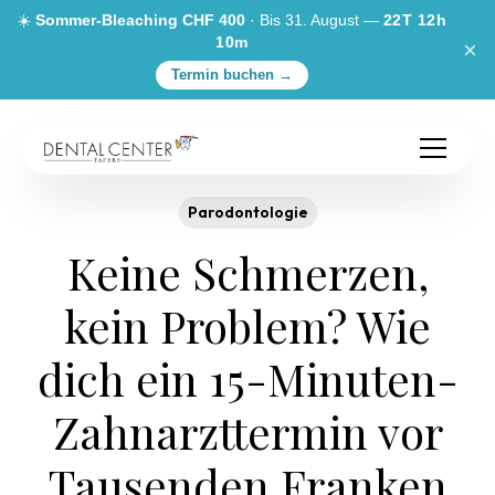
☀️
Sommer-Bleaching CHF 400
· Bis 31. August —
22T 12h
10m
×
Termin buchen →
Parodontologie
Keine Schmerzen,
kein Problem? Wie
dich ein 15-Minuten-
Zahnarzttermin vor
Tausenden Franken