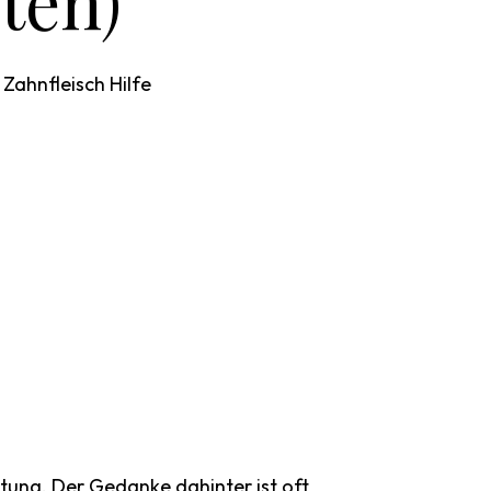
ten)
 Zahnfleisch Hilfe
ung. Der Gedanke dahinter ist oft