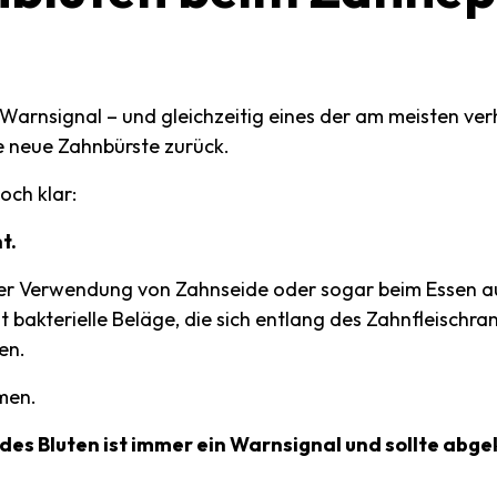
e Warnsignal – und gleichzeitig eines der am meisten ve
ne neue Zahnbürste zurück.
och klar:
t.
er Verwendung von Zahnseide oder sogar beim Essen au
t bakterielle Beläge, die sich entlang des Zahnfleisch
en.
men.
s Bluten ist immer ein Warnsignal und sollte abge