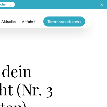
×
uchen →
Aktuelles
Anfahrt
Termin vereinbaren »
 dein
t (Nr. 3