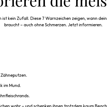
orieren die meis
 ist kein Zufall. Diese 7 Warnzeichen zeigen, wann dein
braucht – auch ohne Schmerzen. Jetzt informieren.
m Zähneputzen.
k im Mund.
hnfleischrands.
chen wahr – und schenken ihnen trotzdem kaum Beacht