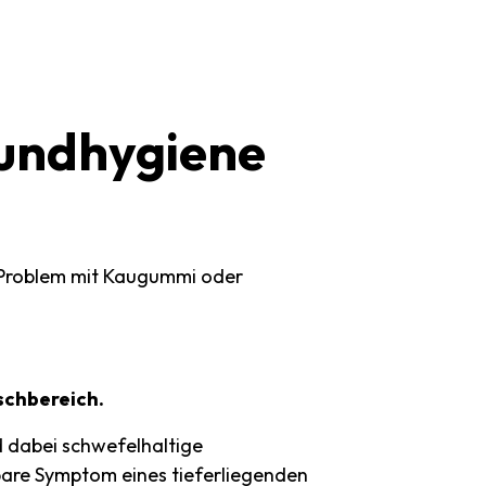
undhygiene
s Problem mit Kaugummi oder
schbereich.
d dabei schwefelhaltige
tbare Symptom eines tieferliegenden