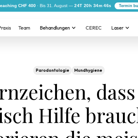
eaching CHF 400
· Bis 31. August —
24T 20h 34m 45s
Termin b
Praxis
Team
Behandlungen
CEREC
Laser
Parodontologie
Mundhygiene
rnzeichen, dass
isch Hilfe brauch