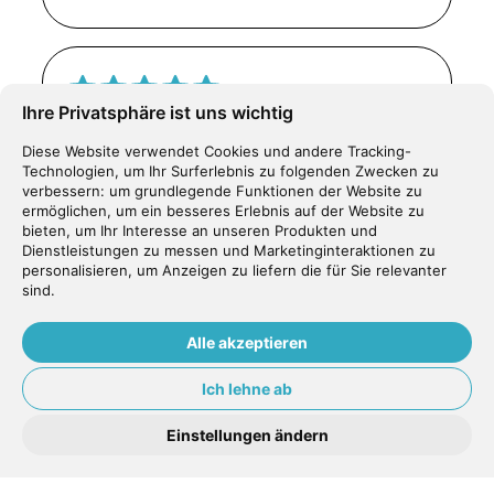
Ihre Privatsphäre ist uns wichtig
Ich war heute das erste Mal im Dental
Diese Website verwendet Cookies und andere Tracking-
Center in Tafers. Meine Erwartungen
Technologien, um Ihr Surferlebnis zu folgenden Zwecken zu
sind weit aus übertroffen worden! Ich
verbessern:
um grundlegende Funktionen der Website zu
ermöglichen
,
um ein besseres Erlebnis auf der Website zu
wurde sehr freundlich empfangen und
bieten
,
um Ihr Interesse an unseren Produkten und
danach von Frau S. Faranda behandelt.
Dienstleistungen zu messen und Marketinginteraktionen zu
personalisieren
,
um Anzeigen zu liefern die für Sie relevanter
Wenn ich eine Bestnote verschenken
sind
.
dürfte, so käme sie ohne zu überlegen
Frau Faranda zugute. Die Behandlung
Alle akzeptieren
hat überhaupt nicht geschmerzt und
Ich lehne ab
meine Zähne sind beeindruckend weiss
geworden. In Zukunft werde ich mich
Einstellungen ändern
mit der ganzen Familie hier behandeln
lassen!