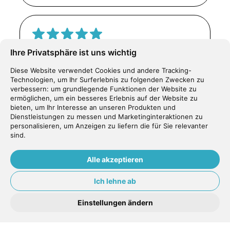
Ich bin mit den ausgeführten Arbeiten
Ihre Privatsphäre ist uns wichtig
sehr zufrieden. Die
Diese Website verwendet Cookies und andere Tracking-
Zahnarztgehilfinnen und Dr. Suat sind
Technologien, um Ihr Surferlebnis zu folgenden Zwecken zu
verbessern:
um grundlegende Funktionen der Website zu
sehr kompetent und freundlich. Das
ermöglichen
,
um ein besseres Erlebnis auf der Website zu
Dental Center Tafers kann ich nur
bieten
,
um Ihr Interesse an unseren Produkten und
Dienstleistungen zu messen und Marketinginteraktionen zu
weiter empfehlen. Berthold Lauper
personalisieren
,
um Anzeigen zu liefern die für Sie relevanter
sind
.
Berthold Lauper
Alle akzeptieren
Ich lehne ab
Einstellungen ändern
Ich war heute das erste Mal im Dental
Center in Tafers. Meine Erwartungen