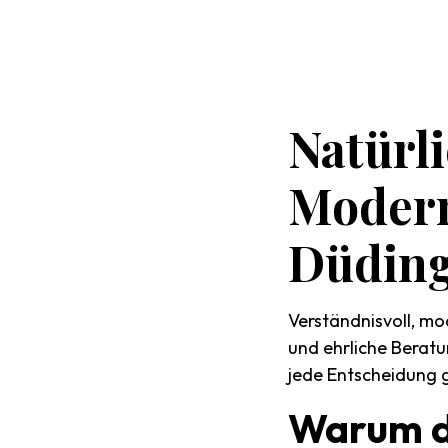
Natürl
Moder
Düdin
Verständnisvoll, mo
und ehrliche Beratu
jede Entscheidung gu
Warum