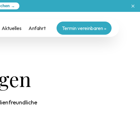
×
uchen →
Aktuelles
Anfahrt
Termin vereinbaren »
ngen
lienfreundliche
.