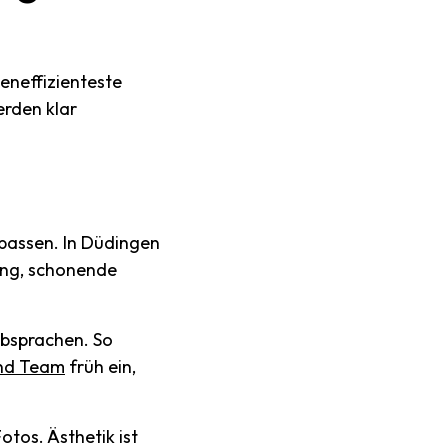
teneffizienteste
erden klar
 passen. In Düdingen
hing, schonende
bsprachen. So
und Team
früh ein,
otos. Ästhetik ist