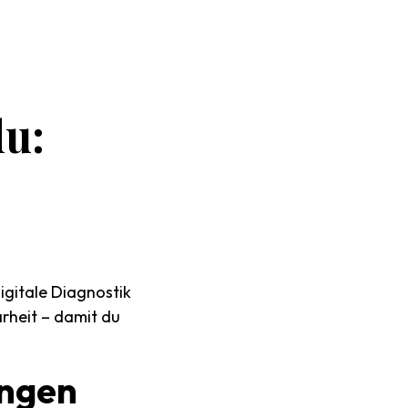
du:
igitale Diagnostik
arheit – damit du
ngen