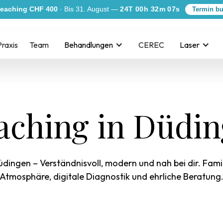
eaching CHF 400
· Bis 31. August —
24T 00h 32m 06s
Termin b
Praxis
Team
Behandlungen
CEREC
Laser
aching in Düdi
üdingen – Verständnisvoll, modern und nah bei dir. Fami
Atmosphäre, digitale Diagnostik und ehrliche Beratung