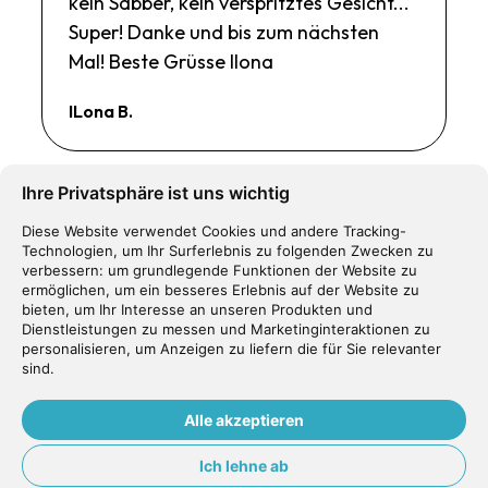
kein Sabber, kein verspritztes Gesicht...
Super! Danke und bis zum nächsten
Mal! Beste Grüsse Ilona
ILona B.
Ihre Privatsphäre ist uns wichtig
Diese Website verwendet Cookies und andere Tracking-
Sehr kompetente Beratung durch Dr.
Technologien, um Ihr Surferlebnis zu folgenden Zwecken zu
verbessern:
um grundlegende Funktionen der Website zu
Haktanir, der viel Freude an seinem
ermöglichen
,
um ein besseres Erlebnis auf der Website zu
Beruf ausstrahlt. Die Behandlung und
bieten
,
um Ihr Interesse an unseren Produkten und
Dienstleistungen zu messen und Marketinginteraktionen zu
das Resultat entspricht meinen
personalisieren
,
um Anzeigen zu liefern die für Sie relevanter
Erwartungen, hat diese sogar
sind
.
übertroffen. Dr. Haktanir streut immer
Alle akzeptieren
auch viel Humor in die Behandlung und
lockert die Atmosphäre damit. Die
Ich lehne ab
Dentalassistentinnen verstehen ihren