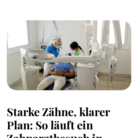
Starke
Zähne,
klarer
Plan:
So
läuft
ein
Zahnarztbesuch
in