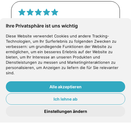
freundlicher Empfang kompentente
Ihre Privatsphäre ist uns wichtig
Beratung Preis-Leistungsverhältnis
Diese Website verwendet Cookies und andere Tracking-
sehr Gut sehr gutes Patienten
Technologien, um Ihr Surferlebnis zu folgenden Zwecken zu
Einfühlungsvermögen
verbessern:
um grundlegende Funktionen der Website zu
ermöglichen
,
um ein besseres Erlebnis auf der Website zu
bieten
,
um Ihr Interesse an unseren Produkten und
Daniel Ö.
Dienstleistungen zu messen und Marketinginteraktionen zu
personalisieren
,
um Anzeigen zu liefern die für Sie relevanter
sind
.
Alle akzeptieren
Ich bin mit den ausgeführten Arbeiten
Ich lehne ab
sehr zufrieden. Die
Einstellungen ändern
Zahnarztgehilfinnen und Dr. Suat sind
sehr kompetent und freundlich. Das
Dental Center Tafers kann ich nur