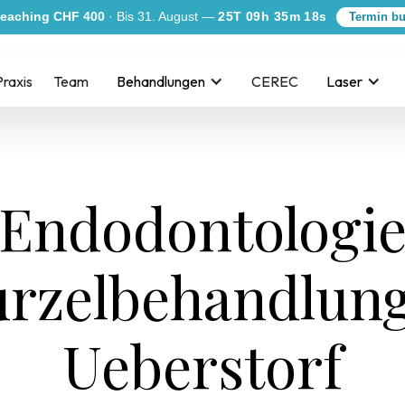
eaching CHF 400
· Bis 31. August —
25T 09h 35m 17s
Termin b
Praxis
Team
Behandlungen
CEREC
Laser
Endodontologi
rzelbehandlung
Ueberstorf