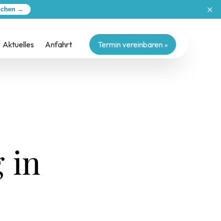
×
uchen →
Aktuelles
Anfahrt
Termin vereinbaren »
e
 in