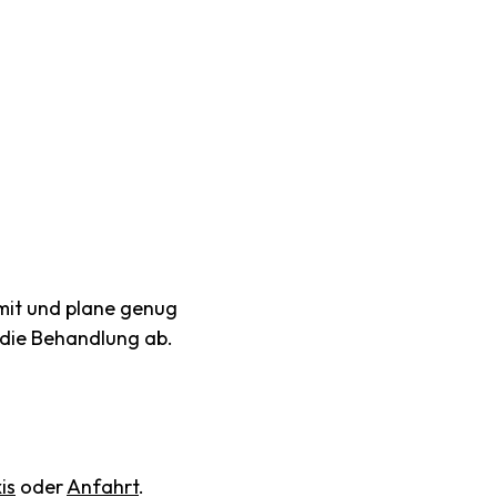
mit und plane genug
r die Behandlung ab.
is
oder
Anfahrt
.