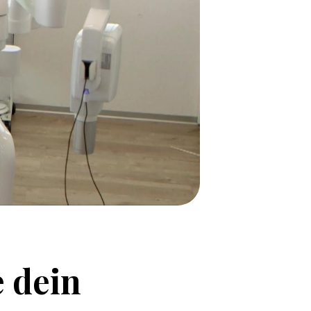
e
dein