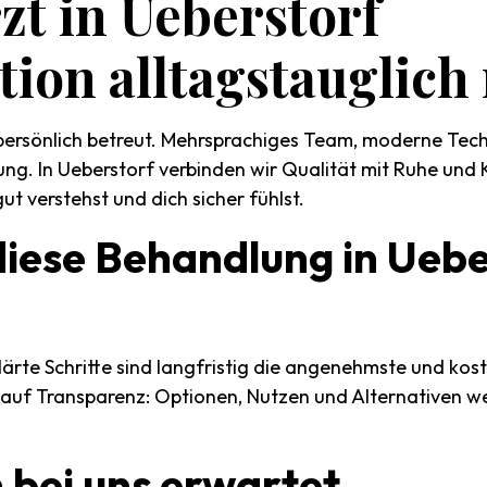
zt
in
Ueberstorf
tion
alltagstauglich
ersönlich betreut. Mehrsprachiges Team, moderne Techn
ng. In Ueberstorf verbinden wir Qualität mit Ruhe und 
t verstehst und dich sicher fühlst.
diese
Behandlung
in
Uebe
klärte Schritte sind langfristig die angenehmste und kos
 auf Transparenz: Optionen, Nutzen und Alternativen w
h
bei
uns
erwartet