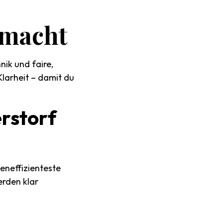
macht
ik und faire,
Klarheit – damit du
rstorf
teneffizienteste
erden klar