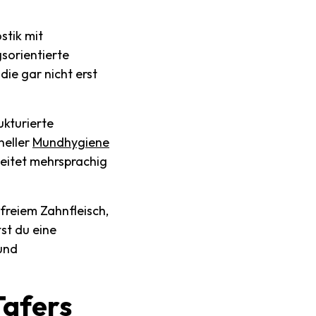
stik mit
sorientierte
die gar nicht erst
ukturierte
neller
Mundhygiene
eitet mehrsprachig
freiem Zahnfleisch,
st du eine
 und
Tafers