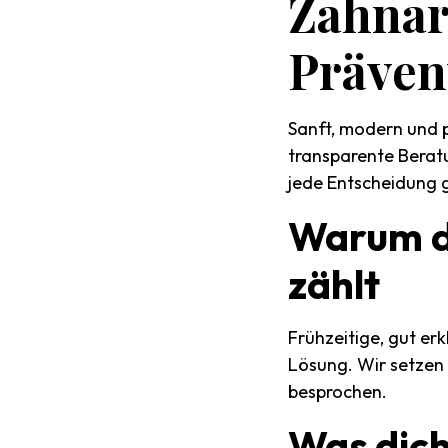
Zahnar
Präven
Sanft, modern und p
transparente Beratu
jede Entscheidung gu
Warum
zählt
Frühzeitige, gut er
Lösung. Wir setzen
besprochen.
Was
dic