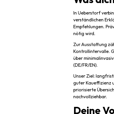
In Ueberstorf verbi
verständlichen Erkl
Empfehlungen. Präven
nötig wird.
Zur Ausstattung zäh
Kontrollintervalle. 
über minimalinvasiv
(DE/FR/EN).
Unser Ziel: langfri
guter Kaueffizienz 
priorisierte Übersic
nachvollziehbar.
Deine
Vo