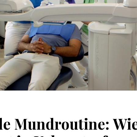
de
Mundroutine:
Wi