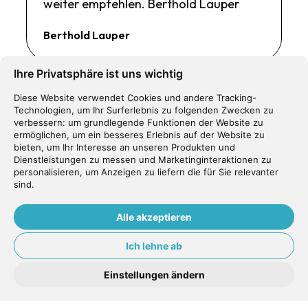
weiter empfehlen. Berthold Lauper
Berthold Lauper
Ihre Privatsphäre ist uns wichtig
Diese Website verwendet Cookies und andere Tracking-
Technologien, um Ihr Surferlebnis zu folgenden Zwecken zu
Ich war heute das erste Mal im Dental
verbessern:
um grundlegende Funktionen der Website zu
ermöglichen
,
um ein besseres Erlebnis auf der Website zu
Center in Tafers. Meine Erwartungen
bieten
,
um Ihr Interesse an unseren Produkten und
sind weit aus übertroffen worden! Ich
Dienstleistungen zu messen und Marketinginteraktionen zu
personalisieren
,
um Anzeigen zu liefern die für Sie relevanter
wurde sehr freundlich empfangen und
sind
.
danach von Frau S. Faranda behandelt.
Wenn ich eine Bestnote verschenken
Alle akzeptieren
dürfte, so käme sie ohne zu überlegen
Ich lehne ab
Frau Faranda zugute. Die Behandlung
hat überhaupt nicht geschmerzt und
Einstellungen ändern
meine Zähne sind beeindruckend weiss