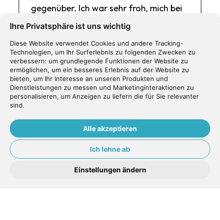
gegenüber. Ich war sehr froh, mich bei
Dr. Inan Erkan behandeln zu lassen.
Ihre Privatsphäre ist uns wichtig
Auch ein Dankeschön, an seine Frau
Diese Website verwendet Cookies und andere Tracking-
und das ganze Personal.
Technologien, um Ihr Surferlebnis zu folgenden Zwecken zu
verbessern:
um grundlegende Funktionen der Website zu
Lotti K.
ermöglichen
,
um ein besseres Erlebnis auf der Website zu
bieten
,
um Ihr Interesse an unseren Produkten und
Dienstleistungen zu messen und Marketinginteraktionen zu
personalisieren
,
um Anzeigen zu liefern die für Sie relevanter
sind
.
Alle akzeptieren
freundlicher Empfang kompentente
Beratung Preis-Leistungsverhältnis
Ich lehne ab
sehr Gut sehr gutes Patienten
Einstellungen ändern
Einfühlungsvermögen
Daniel Ö.