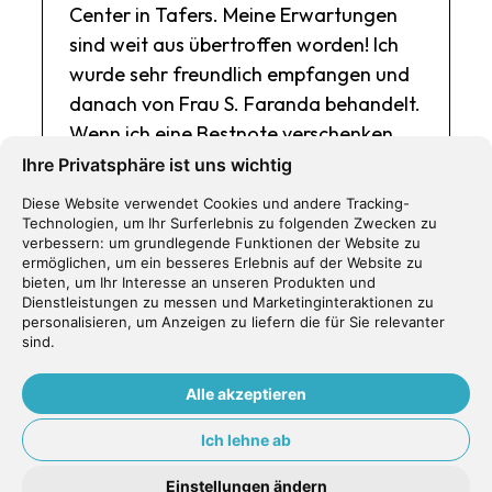
Center in Tafers. Meine Erwartungen
sind weit aus übertroffen worden! Ich
wurde sehr freundlich empfangen und
danach von Frau S. Faranda behandelt.
Wenn ich eine Bestnote verschenken
dürfte, so käme sie ohne zu überlegen
Ihre Privatsphäre ist uns wichtig
Frau Faranda zugute. Die Behandlung
Diese Website verwendet Cookies und andere Tracking-
hat überhaupt nicht geschmerzt und
Technologien, um Ihr Surferlebnis zu folgenden Zwecken zu
verbessern:
um grundlegende Funktionen der Website zu
meine Zähne sind beeindruckend weiss
ermöglichen
,
um ein besseres Erlebnis auf der Website zu
geworden. In Zukunft werde ich mich
bieten
,
um Ihr Interesse an unseren Produkten und
Dienstleistungen zu messen und Marketinginteraktionen zu
mit der ganzen Familie hier behandeln
personalisieren
,
um Anzeigen zu liefern die für Sie relevanter
lassen!
sind
.
B. Dietrich
Alle akzeptieren
Ich lehne ab
Einstellungen ändern