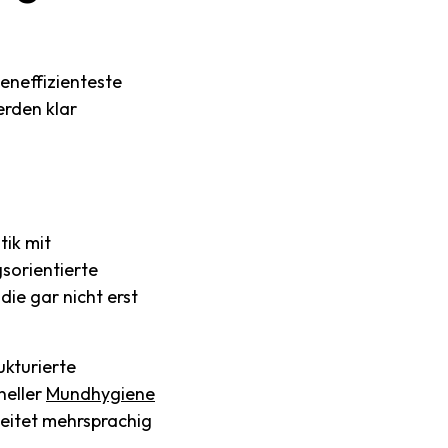
teneffizienteste
erden klar
tik mit
sorientierte
die gar nicht erst
ukturierte
neller
Mundhygiene
eitet mehrsprachig