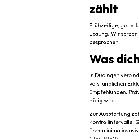
zählt
Frühzeitige, gut er
Lösung. Wir setzen
besprochen.
Was
dic
In Düdingen verbind
verständlichen Erkl
Empfehlungen. Präven
nötig wird.
Zur Ausstattung zäh
Kontrollintervalle. 
über minimalinvasiv
(DE/FR/EN).