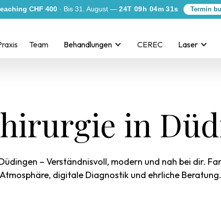
eaching CHF 400
· Bis 31. August —
24T 09h 04m 30s
Termin b
Praxis
Team
Behandlungen
CEREC
Laser
hirurgie in Dü
 Düdingen – Verständnisvoll, modern und nah bei dir. Fa
Atmosphäre, digitale Diagnostik und ehrliche Beratung