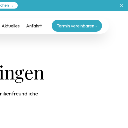
×
uchen →
Aktuelles
Anfahrt
Termin vereinbaren »
dingen
milienfreundliche
.