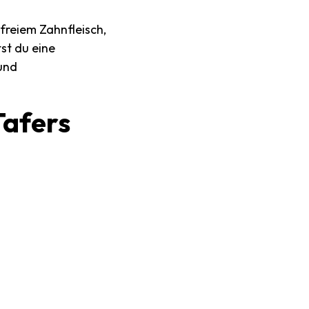
freiem Zahnfleisch,
st du eine
 und
Tafers