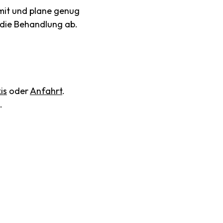
mit und plane genug
r die Behandlung ab.
is
oder
Anfahrt
.
.