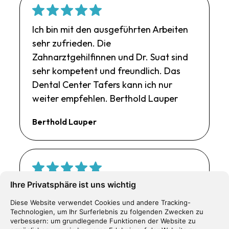
Ich bin mit den ausgeführten Arbeiten
sehr zufrieden. Die
Zahnarztgehilfinnen und Dr. Suat sind
sehr kompetent und freundlich. Das
Dental Center Tafers kann ich nur
weiter empfehlen. Berthold Lauper
Berthold Lauper
Ihre Privatsphäre ist uns wichtig
Es ist ein besonderer guter Zahnarzt,
und sehr einfühlsam, dem Patienten
Diese Website verwendet Cookies und andere Tracking-
Technologien, um Ihr Surferlebnis zu folgenden Zwecken zu
gegenüber. Ich war sehr froh, mich bei
verbessern:
um grundlegende Funktionen der Website zu
Dr. Inan Erkan behandeln zu lassen.