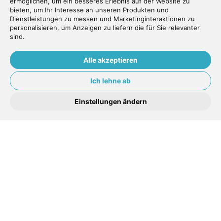
ermöglichen
,
um ein besseres Erlebnis auf der Website zu
bieten
,
um Ihr Interesse an unseren Produkten und
Auch ein Dankeschön, an seine Frau
Dienstleistungen zu messen und Marketinginteraktionen zu
und das ganze Personal.
personalisieren
,
um Anzeigen zu liefern die für Sie relevanter
sind
.
Lotti K.
Alle akzeptieren
Ich lehne ab
Einstellungen ändern
Kompliment an Sarah!!! So eine tolle,
gute, angenehme Zahnreinigung habe
ich noch nie erlebt. Sehr sympathisch,
lieb und herzlich... Keine Schmerzen,
kein Sabber, kein verspritztes Gesicht...
Super! Danke und bis zum nächsten
Mal! Beste Grüsse Ilona
ILona B.