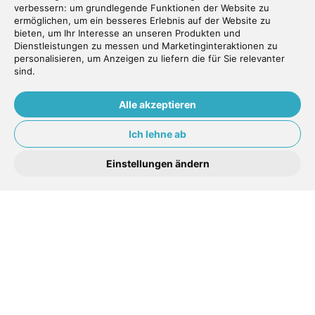
Empfang sind äusserst freundlich und
verbessern:
um grundlegende Funktionen der Website zu
ermöglichen
,
um ein besseres Erlebnis auf der Website zu
sympathisch. Das Preis-Leistungs-
bieten
,
um Ihr Interesse an unseren Produkten und
Verhältnis hat mich sehr positiv
Dienstleistungen zu messen und Marketinginteraktionen zu
personalisieren
,
um Anzeigen zu liefern die für Sie relevanter
überrascht. Fazit: ich werde das
sind
.
Dental-Center in Tafers auf jeden Fall
weiterempfehlen.
Alle akzeptieren
Ich lehne ab
Gabriel Huber
Einstellungen ändern
Es ist ein besonderer guter Zahnarzt,
und sehr einfühlsam, dem Patienten
gegenüber. Ich war sehr froh, mich bei
Dr. Inan Erkan behandeln zu lassen.
Auch ein Dankeschön, an seine Frau