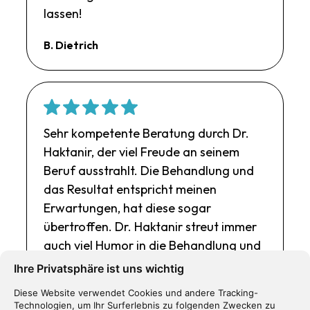
lassen!
B. Dietrich
Sehr kompetente Beratung durch Dr.
Haktanir, der viel Freude an seinem
Beruf ausstrahlt. Die Behandlung und
das Resultat entspricht meinen
Erwartungen, hat diese sogar
übertroffen. Dr. Haktanir streut immer
auch viel Humor in die Behandlung und
lockert die Atmosphäre damit. Die
Ihre Privatsphäre ist uns wichtig
Dentalassistentinnen verstehen ihren
Diese Website verwendet Cookies und andere Tracking-
Job, sehr professionell. Die Damen am
Technologien, um Ihr Surferlebnis zu folgenden Zwecken zu