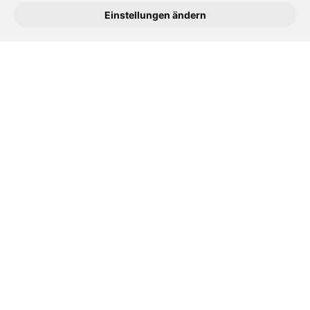
Einstellungen ändern
Es ist ein besonderer guter Zahnarzt,
und sehr einfühlsam, dem Patienten
gegenüber. Ich war sehr froh, mich bei
Dr. Inan Erkan behandeln zu lassen.
Auch ein Dankeschön, an seine Frau
und das ganze Personal.
Lotti K.
freundlicher Empfang kompentente