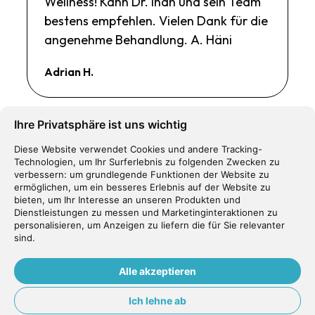
Wellness! Kann Dr. Inan und sein Team
bestens empfehlen. Vielen Dank für die
angenehme Behandlung. A. Häni
Adrian H.
Ihre Privatsphäre ist uns wichtig
Diese Website verwendet Cookies und andere Tracking-
Kompliment an Sarah!!! So eine tolle,
Technologien, um Ihr Surferlebnis zu folgenden Zwecken zu
verbessern:
um grundlegende Funktionen der Website zu
gute, angenehme Zahnreinigung habe
ermöglichen
,
um ein besseres Erlebnis auf der Website zu
ich noch nie erlebt. Sehr sympathisch,
bieten
,
um Ihr Interesse an unseren Produkten und
Dienstleistungen zu messen und Marketinginteraktionen zu
lieb und herzlich... Keine Schmerzen,
personalisieren
,
um Anzeigen zu liefern die für Sie relevanter
kein Sabber, kein verspritztes Gesicht...
sind
.
Super! Danke und bis zum nächsten
Alle akzeptieren
Mal! Beste Grüsse Ilona
Ich lehne ab
ILona B.